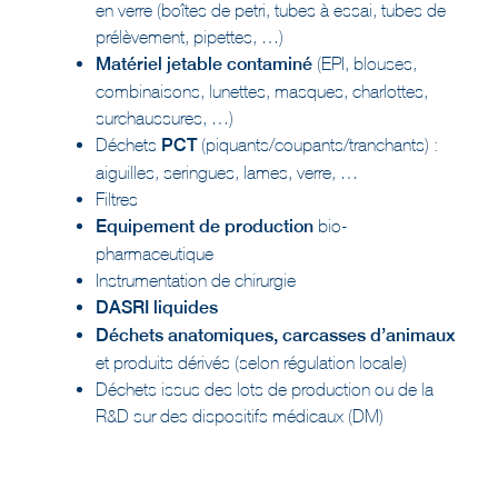
prélèvement, pipettes, …)
Matériel jetable contaminé
(EPI, blouses,
combinaisons, lunettes, masques, charlottes,
surchaussures, …)
Déchets
PCT
(piquants/coupants/tranchants) :
aiguilles, seringues, lames, verre, …
Filtres
Equipement de production
bio-
pharmaceutique
Instrumentation de chirurgie
DASRI liquides
Déchets anatomiques, carcasses d’animaux
et produits dérivés (selon régulation locale)
Déchets issus des lots de production ou de la
R&D sur des dispositifs médicaux (DM)