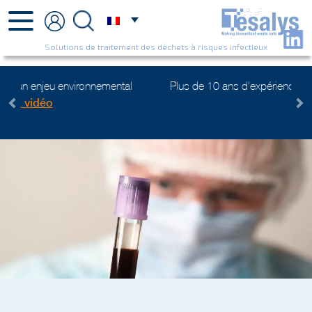
Solutions de traitement des déchets à risques infectieux
Plus de 10 ans d'expérience :
(re)Découvrez-nous !
Previous
Next
Laboratoires /