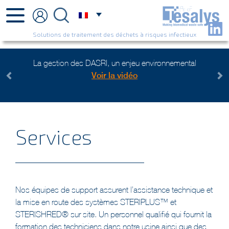
Solutions de traitement des déchets à risques infectieux
a gestion des DASRI, un enjeu environnemental
Plus de 10 a
Voir la vidéo
Previous
Next
Services
Nos équipes de support assurent l’assistance technique et
la mise en route des systèmes STERIPLUS™ et
STERISHRED® sur site. Un personnel qualifié qui fournit la
formation des techniciens dans notre usine ainsi que des