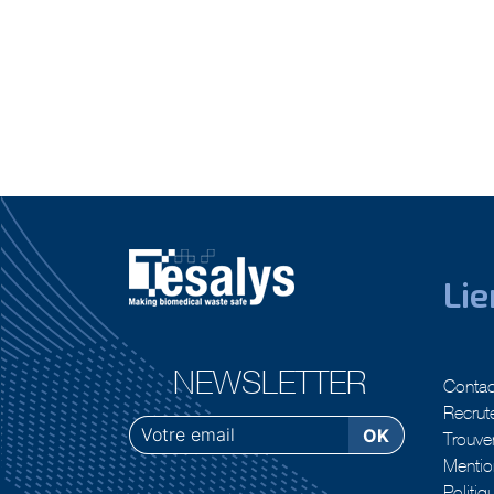
Lie
NEWSLETTER
Contac
Recrut
Trouver
Mentio
Politiq