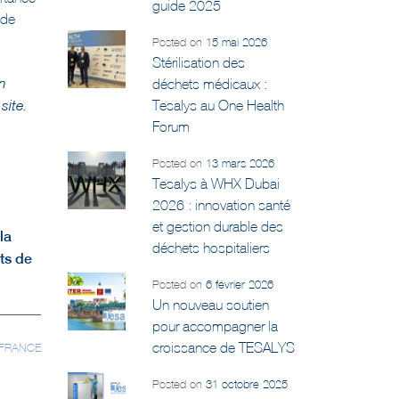
guide 2025
 de
Posted on
15 mai 2026
Stérilisation des
déchets médicaux :
en
Tesalys au One Health
site.
Forum
Posted on
13 mars 2026
Tesalys à WHX Dubai
2026 : innovation santé
et gestion durable des
la
déchets hospitaliers
ets de
Posted on
6 février 2026
Un nouveau soutien
pour accompagner la
croissance de TESALYS
 FRANCE
Posted on
31 octobre 2025