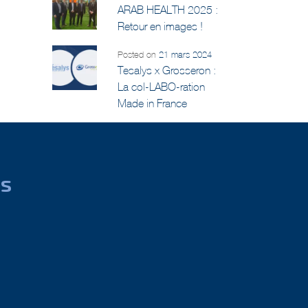
ARAB HEALTH 2025 :
Retour en images !
Posted on
21 mars 2024
Tesalys x Grosseron :
La col-LABO-ration
Made in France
us