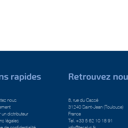
ns rapides
Retrouvez no
tez nous
8, rue du Cassé
ement
31240 Saint-Jean (Toulouse)
 un distributeur
France
ns légales
Tel. +33 5 62 10 18 91
ue de confidentialité
info@tesalys.fr