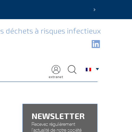
Next
s déchets à risques infectieux
extranet
NEWSLETTER
Recevez régulièrement
l’actualité de notre société