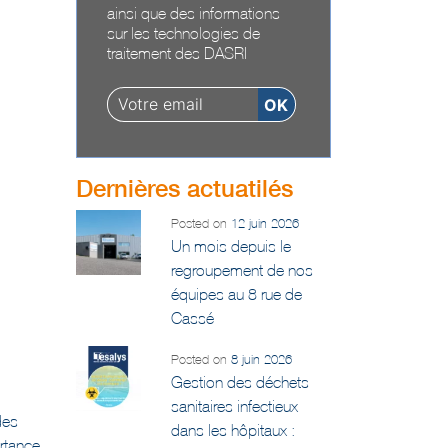
ainsi que des informations
sur les technologies de
traitement des DASRI
Dernières actuatilés
Posted on
12 juin 2026
Un mois depuis le
regroupement de nos
équipes au 8 rue de
Cassé
Posted on
8 juin 2026
Gestion des déchets
sanitaires infectieux
des
dans les hôpitaux :
ortance