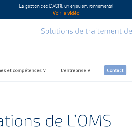
La gestion des DASRI, un enjeu environnemental
Voir la vidéo
Solutions de traitement de
es et compétences
L’entreprise
Contact
ions de L’OMS