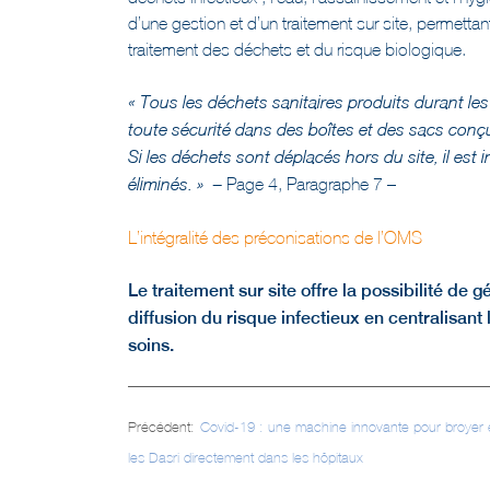
d’une gestion et d’un traitement sur site, permetta
traitement des déchets et du risque biologique.
« Tous les déchets sanitaires produits durant les
toute sécurité dans des boîtes et des sacs conçus 
Si les déchets sont déplacés hors du site, il est
Page 4, Paragraphe 7 –
éliminés. » –
L’intégralité des préconisations de l’OMS
Le traitement sur site offre la possibilité de
diffusion du risque infectieux en centralisant
soins.
Navigation
Précédent:
Covid-19 : une machine innovante pour broyer e
de
les Dasri directement dans les hôpitaux
l’article