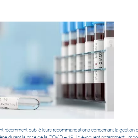
ont récemment publié leurs recommandations concernant la gestion 
ygiène durant la crise de la COVID – 19. Ils évoquent notamment l’imp