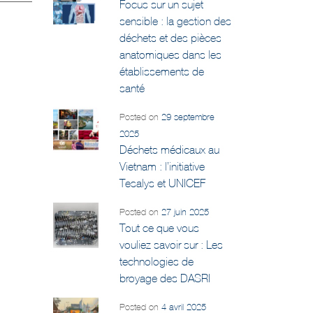
Focus sur un sujet
sensible : la gestion des
déchets et des pièces
anatomiques dans les
établissements de
santé
Posted on
29 septembre
2025
Déchets médicaux au
Vietnam : l’initiative
Tesalys et UNICEF
Posted on
27 juin 2025
Tout ce que vous
vouliez savoir sur : Les
technologies de
broyage des DASRI
Posted on
4 avril 2025