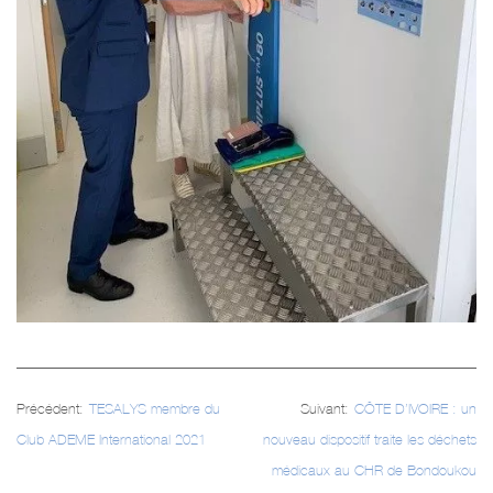
Navigation
Précédent:
TESALYS membre du
Suivant:
CÔTE D’IVOIRE : un
de
Club ADEME International 2021
nouveau dispositif traite les déchets
l’article
médicaux au CHR de Bondoukou