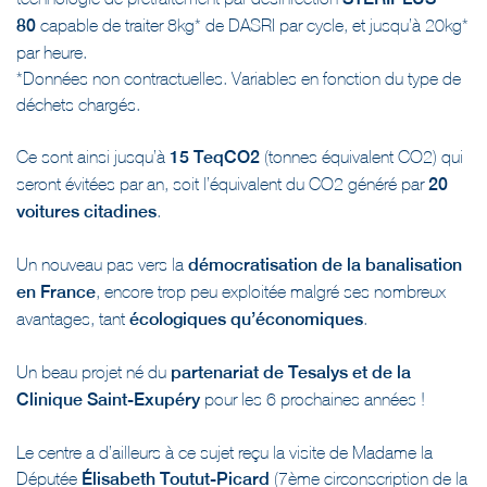
80
capable de traiter 8kg* de DASRI par cycle, et jusqu’à 20kg*
par heure.
*Données non contractuelles. Variables en fonction du type de
déchets chargés.
Ce sont ainsi jusqu’à
15 TeqCO2
(tonnes équivalent CO2) qui
seront évitées par an, soit l’équivalent du CO2 généré par
20
voitures citadines
.
Un nouveau pas vers la
démocratisation de la banalisation
en France
, encore trop peu exploitée malgré ses nombreux
avantages, tant
écologiques qu’économiques
.
Un beau projet né du
partenariat de Tesalys et de la
Clinique Saint-Exupéry
pour les 6 prochaines années !
Le centre a d’ailleurs à ce sujet reçu la visite de Madame la
Députée
Élisabeth Toutut-Picard
(7ème circonscription de la