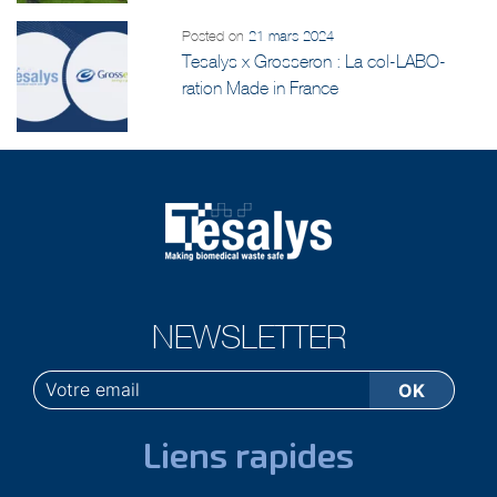
Posted on
21 mars 2024
Tesalys x Grosseron : La col-LABO-
ration Made in France
NEWSLETTER
Liens rapides