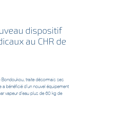
uveau dispositif
édicaux au CHR de
de Bondoukou, traite désormais ses
re a bénéficié d’un nouvel équipement
e par vapeur d’eau plus de 60 kg de
que pour le