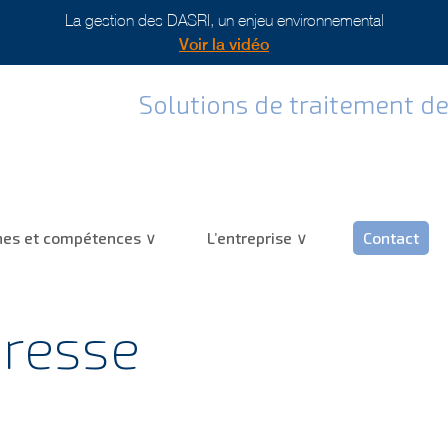
Plus de 10 ans d'expérience :
(re)Découvrez-nous !
Solutions de traitement de
es et compétences
L’entreprise
Contact
presse
Tesalys s’impose sur