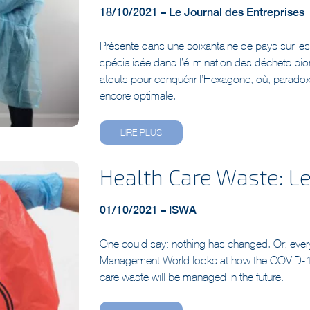
Présente dans une soixantaine de pays sur les
spécialisée dans l’élimination des déchets 
atouts pour conquérir l’Hexagone, où, parado
encore optimale.
LIRE PLUS
Health Care Waste: L
01/10/2021 – ISWA
One could say: nothing has changed. Or: eve
Management World looks at how the COVID-19
care waste will be managed in the future.
LIRE PLUS