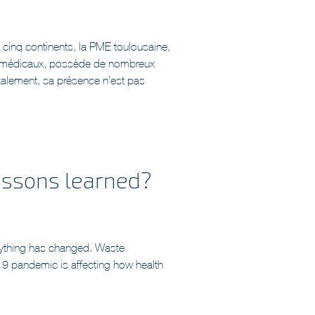
 cinq continents, la PME toulousaine,
biomédicaux, possède de nombreux
xalement, sa présence n’est pas
essons learned?
rything has changed. Waste
 pandemic is affecting how health