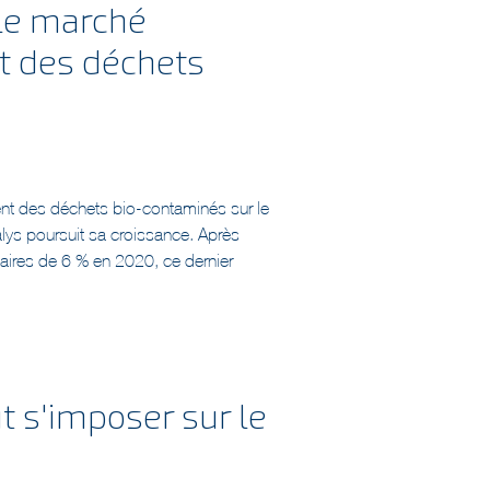
t des déchets
nt des déchets bio-contaminés sur le
alys poursuit sa croissance. Après
faires de 6 % en 2020, ce dernier
 s'imposer sur le