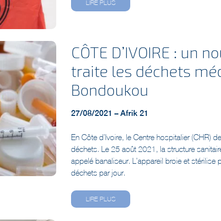
CÔTE D’IVOIRE : un no
traite les déchets m
Bondoukou
27/08/2021 – Afrik 21
En Côte d’Ivoire, le Centre hospitalier (CHR) 
déchets. Le 25 août 2021, la structure sanitai
appelé banaliseur. L’appareil broie et stérilis
déchets par jour.
LIRE PLUS
Une démarche écologi