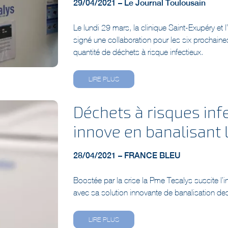
Le lundi 29 mars, la clinique Saint-Exupéry et 
signé une collaboration pour les six prochaines 
quantité de déchets à risque infectieux.
LIRE PLUS
Déchets à risques inf
innove en banalisant l
28/04/2021 – FRANCE BLEU
Boostée par la crise la Pme Tesalys suscite l’
avec sa solution innovante de banalisation des
LIRE PLUS