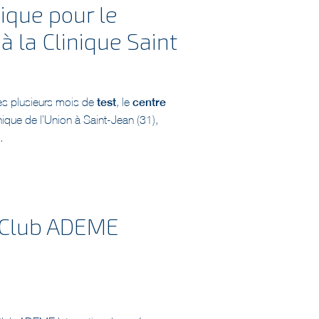
à la Clinique Saint
ès plusieurs mois de
test
, le
centre
inique de l’Union à Saint-Jean (31),
.
Club ADEME
lub ADEME International menée par