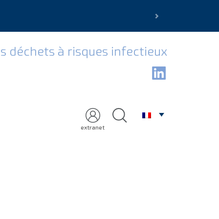
Next
s déchets à risques infectieux
extranet
 le marché