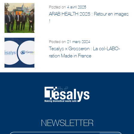
Posted on
4 avril 2025
ARAB HEALTH 2025 : Retour en images
!
Posted on
21 mars 2024
Tesalys x Grosseron : La col-LABO-
ration Made in France
NEWSLETTER