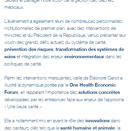
médicaux.
L’événement a également réuni de nombreuses personnalités
institutionnelles de premier plan, avec des interventions de
ministres et du Président de la République, venus présenter leur
vision des grands défis actuels du système de santé :
prévention des risques
,
transformation des systèmes de
soins
et intégration des enjeux
environnementaux
dans les
politiques de santé.
Parmi les interventions marquantes, celle de Éléonore Caroit a
illustré la dynamique portée par le
One Health Economic
Forum
, en rappelant l’importance des
solutions concrètes
développées par les entreprises face aux enjeux de l’approche
« Une seule santé ».
Elle a notamment mis en avant le rôle des
innovations
dans
des secteurs clés tels que la
santé humaine et animale
, la
gestion durable de l’eau
ou encore le
traitement des