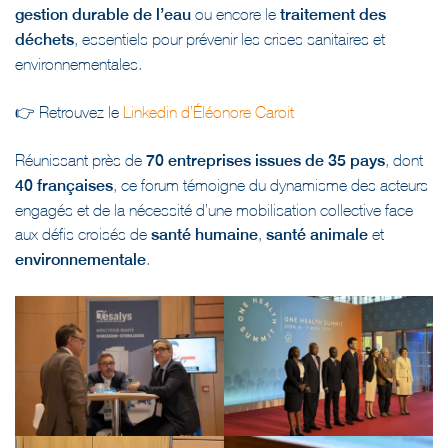
déchets
, essentiels pour prévenir les crises sanitaires et
environnementales.
👉 Retrouvez le
Linkedin d’Éléonore Caroit
Réunissant près de
70 entreprises issues de 35 pays
, dont
40 françaises
, ce forum témoigne du dynamisme des acteurs
engagés et de la nécessité d’une mobilisation collective face
aux défis croisés de
santé humaine
,
santé animale
et
environnementale
.