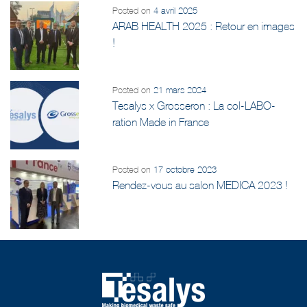
ARAB HEALTH 2025 : Retour en images
!
Posted on
21 mars 2024
Tesalys x Grosseron : La col-LABO-
ration Made in France
Posted on
17 octobre 2023
Rendez-vous au salon MEDICA 2023 !