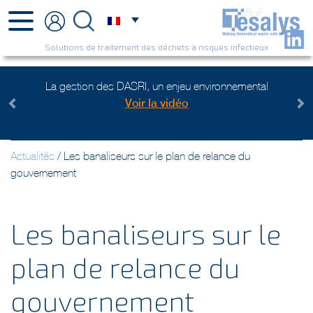
Solutions de traitement des déchets à risques infectieux
La gestion des DASRI, un enjeu environnemental
Plus
Voir la vidéo
Previous
Next
Actualités
/
Les banaliseurs sur le plan de relance du
gouvernement
Les banaliseurs sur le
plan de relance du
gouvernement