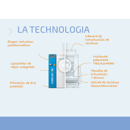
LA TECHNOLOGIA
Cámara de
introducción de
8log10 reduction
residuos
contamination
Molienda
patentada
Generador de
TESASHRED™
vapor integrado
Tamaño de
trituración
<30mm
Salida de residuos
Filtración de aire
descontaminados
exhalado