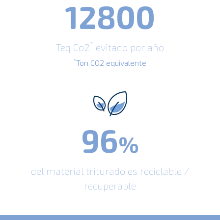
12800
*
Teq Co2
evitado por año
*
Ton CO2 equivalente
96
%
del material triturado es reciclable /
recuperable