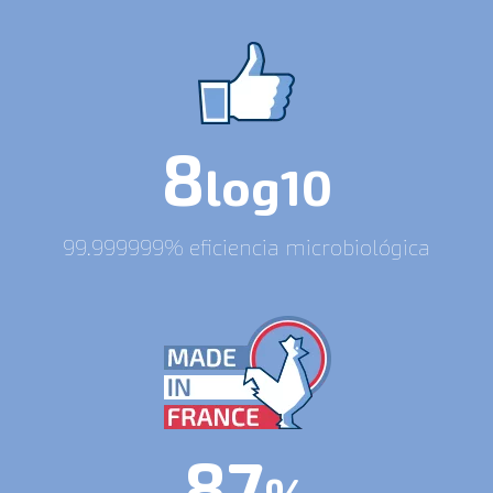
8
log10
99
.999999% eficiencia microbiológica
87