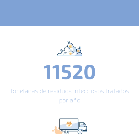
11520
Toneladas de residuos infecciosos tratados
por año