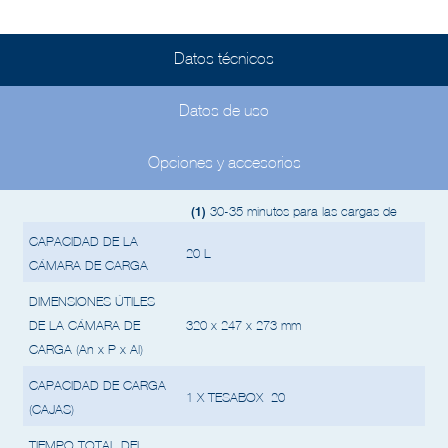
Datos técnicos
Datos de uso
Opciones y accesorios
(1)
30-35 minutos para las cargas de
CAPACIDAD DE LA
20 L
CÁMARA DE CARGA
DIMENSIONES ÚTILES
DE LA CÁMARA DE
320 x 247 x 273 mm
CARGA (An x P x Al)
CAPACIDAD DE CARGA
1 X TESABOX 20
(CAJAS)
TIEMPO TOTAL DEL