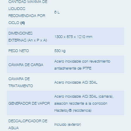
CANTIDAD MÁXIMA DE
LÍQUIDOS
6 L
RECOMENDADA POR
(4)
CICLO
DIMENSIONES
1300 x 875 x 1210 mm
EXTERNAS (An x P x Al)
PESO NETO
530 kg
Acero inoxidable con revestimiento
CÁMARA DE CARGA
antiadherente de PTFE
CÁMARA DE
Acero inoxidable AISI 304L
TRATAMIENTO
Acero inoxidable AISI 304L (cámara),
GENERADOR DE VAPOR
aleación resistente a la corrosión
Hastelloy® (resistencia)
DESCALCIFICADOR DE
Incluido (exterior)
AGUA