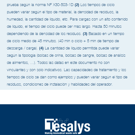
(2)
prueba según la norma NF X30-503-1D
Los tiempos de ciclo
pueden variar según el tipo de material, la densidad de residuos, la
humedad, la cantidad de líquido, etc. Para cargas con un alto contenido
de líquido, el tiempo del ciclo puede ser más largo. Hasta 50 minutos
(3)
dependiendo de la densidad de los residuos.
Basado en un tiempo
de ciclo medio de 45 minutos. (40 min o ciclo + 5 min de tiempo de
(4)
descarga / carga).
La cantidad de líquido permitida puede variar
según la tipología (bolsas de orina, bolsas de sangre, bolsas de análisis
de alimentos, …).
Todos las datas en este documento no son
vinculantes y son solo indicativos. Las capacidades de tratamiento y los
tiempos de ciclo se dan como ejemplos y pueden variar según el tipo de
residuos, condiciones de instalación y habilidades del operador.