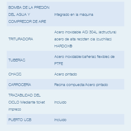
BOMBA DE LA PRESIÓN
DEL AGUA Y
Integrado en la máquina
COMPRESOR DE AIRE
Acero inoxidable AISI 304L (estructura)
TRITURADORA
acero de alta resisten cia (cuchillas)
HARDOX®
Acero inoxidable/cañerías flexibles de
TUBERÍAS
PTFE
CHASÍS
Acero pintado
CARROCERÍA
Resina compuesta/Acero pintado
TRAZABILIDAD DEL
CICLO Mediante ticket
Incluido
impreso
PUERTO USB
Incluido