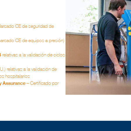
arcado CE de seguridad de
arcado CE de equipos a presión)
4
relativas a la validación de ciclos
relativas a la validación de
os hospitalarios
ty Assurance
– Certificado por