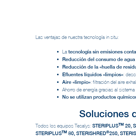
Las ventajas de nuestra tecnología in situ:
La
tecnología sin emisiones cont
Reducción del consumo de agua y
Reducción de la «huella de resid
Efluentes líquidos «limpios»
: desc
Aire «limpio»
: filtración del aire e
Ahorro de energía gracias al sistema
No se utilizan productos químico
Soluciones 
TM
Todos los equipos Tesalys:
STERIPLUS
20, 
TM
®
STERIPLUS
80, STERISHRED
250, STER