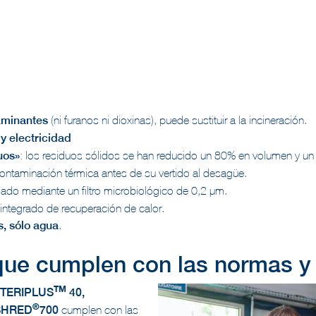
aminantes
(ni furanos ni dioxinas), puede sustituir a la incineración.
 electricidad
uos»
: los residuos sólidos se han reducido un 80% en volumen y u
ontaminación térmica antes de su vertido al desagüe.
xhalado mediante un filtro microbiológico de 0,2 µm.
 integrado de recuperación de calor.
s, sólo agua
.
que cumplen con las normas y
TM
STERIPLUS
40,
®
ISHRED
700
cumplen con las