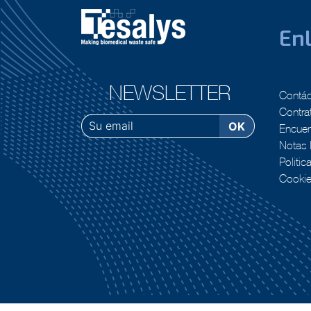
Enl
NEWSLETTER
Contá
Contra
Encuent
Notas 
Politic
Cooki