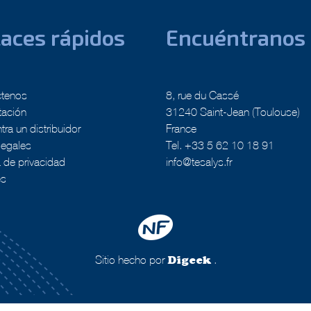
aces rápidos
Encuéntranos
ctenos
8, rue du Cassé
tación
31240 Saint-Jean (Toulouse)
ra un distribuidor
France
legales
Tel. +33 5 62 10 18 91
a de privacidad
info@tesalys.fr
es
Sitio hecho por
.
Digeek