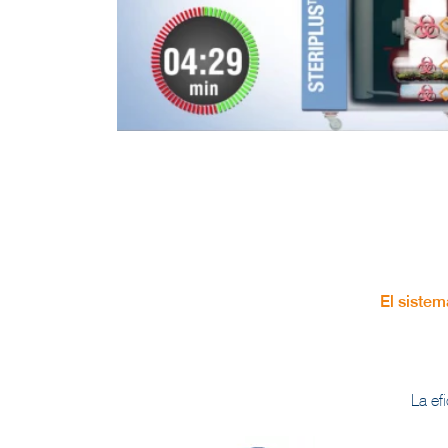
El siste
La ef