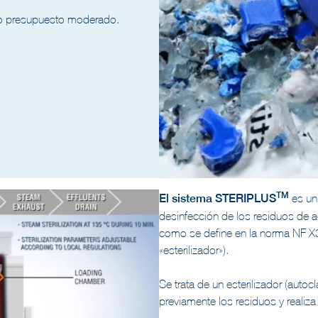
n o presupuesto moderado.
TM
El sistema STERIPLUS
es un
desinfección de los residuos de ac
como se define en la norma NF 
«esterilizador»).
Se trata de un esterilizador (autocl
previamente los residuos y realiz