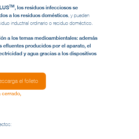
TM
PLUS
, los residuos infecciosos se
ados a los residuos domésticos
, y pueden
iduo industrial ordinario o residuo doméstico.
ción a los temas medioambientales: además
os efluentes producidos por el aparato, el
tricidad y agua gracias a los dispositivos
scarga el folleto
a cerrado,
ectos: