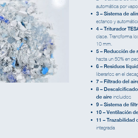
automática por vapor
3 – Sistema de ali
estanco y automático
4 – Triturador T
clase. Transforma lo
10 mm.
5 – Reducción de 
hasta un 50% en pe
6 – Residuos líqui
liberarlos en el desa
7 – Filtrado del a
8 – Descalcificad
de aire
incluidos
9 – Sistema de filt
10 – Ventilación d
11 – Trazabilidad 
integrada