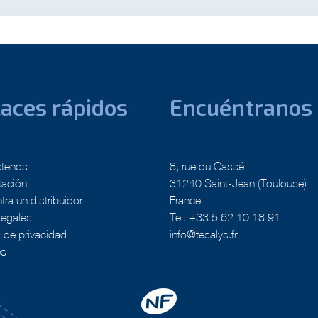
aces rápidos
Encuéntranos
ctenos
8, rue du Cassé
tación
31240 Saint-Jean (Toulouse)
ra un distribuidor
France
legales
Tel. +33 5 62 10 18 91
a de privacidad
info@tesalys.fr
es