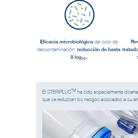
Eficacia microbiológica
del ciclo de
Rev
descontaminación:
reducción de hasta
tratad
8 log
.
10
TM
El STERIPLUS
ha sido especialmente diseñad
que se reduzcan los riesgos asociados a su al