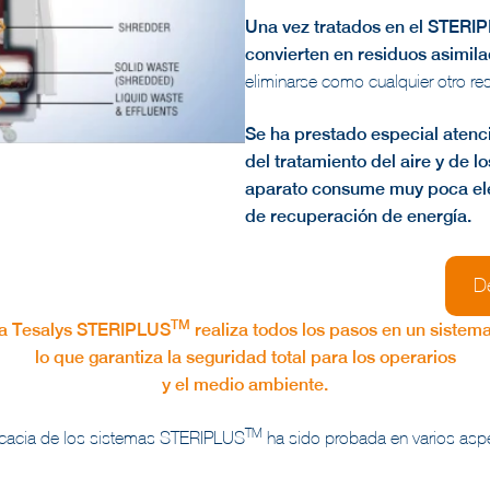
Una vez tratados en el STERI
convierten en residuos asimil
eliminarse como cualquier otro res
Se ha prestado especial aten
del tratamiento del aire y de l
aparato consume muy poca elec
de recuperación de energía.
De
TM
ma Tesalys STERIPLUS
realiza todos los pasos en un sistem
lo que garantiza la seguridad total para los operarios
y el medio ambiente.
TM
icacia de los sistemas STERIPLUS
ha sido probada en varios asp