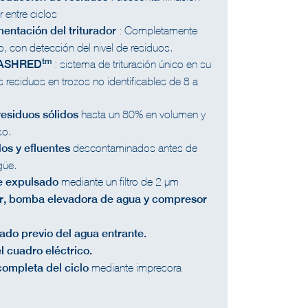
 entre ciclos
mentación del triturador
: Completamente
, con detección del nivel de residuos.
tm
ESASHRED
: sistema de trituración único en su
s residuos en trozos no identificables de 8 a
residuos sólidos
hasta un 80% en volumen y
so.
dos y efluentes
descontaminados antes de
güe.
ire expulsado
mediante un filtro de 2 µm
or, bomba elevadora de agua y compresor
rado previo del agua entrante.
el cuadro eléctrico.
completa del ciclo
mediante impresora