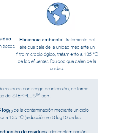
siduo
Eficiencia ambiental
: tratamiento del
en trozos
aire que sale de la unidad mediante un
filtro microbiológico, tratamiento a 135 °C
de los efluentes líquidos que salen de la
unidad.
de residuos con riesgo de infección, de forma
TM
icas del STERIPLUS
son :
 log
de la contaminación mediante un ciclo
10
or a 135 °C (reducción en 8 log10 de las
)
roducción de residuos
: descontaminación