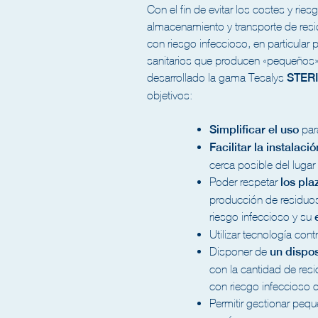
Con el fin de evitar los costes y rie
almacenamiento y transporte de resi
con riesgo infeccioso, en particular 
sanitarios que producen «pequeños
desarrollado la gama Tesalys
STER
objetivos:
Simplificar el uso
para
Facilitar la instalació
cerca posible del luga
Poder respetar
los pl
producción de residuos
riesgo infeccioso y su
Utilizar tecnología contr
Disponer de
un dispo
con la cantidad de resi
con riesgo infeccioso 
Permitir gestionar peq