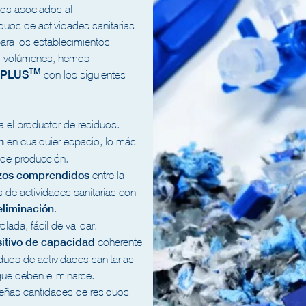
sgos asociados al
duos de actividades sanitarias
para los establecimientos
» volúmenes, hemos
TM
IPLUS
con los siguientes
 el productor de residuos.
n
en cualquier espacio, lo más
r de producción.
azos comprendidos
entre la
 de actividades sanitarias con
eliminación
.
olada, fácil de validar.
sitivo de capacidad
coherente
duos de actividades sanitarias
que deben eliminarse.
ueñas cantidades de residuos