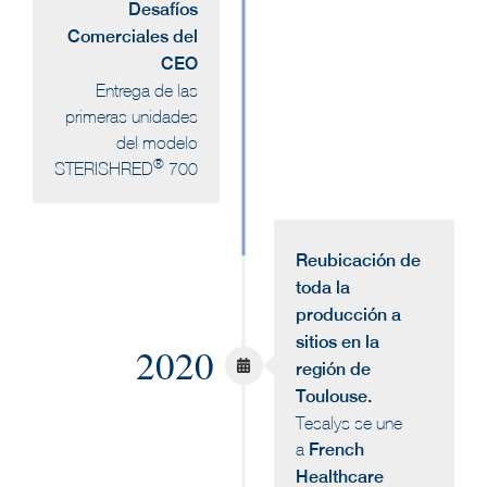
Desafíos
Comerciales del
CEO
Entrega de las
primeras unidades
del modelo
®
STERISHRED
700
Reubicación de
toda la
producción a
sitios en la
2020
región de
Toulouse.
Tesalys se une
a
French
Healthcare