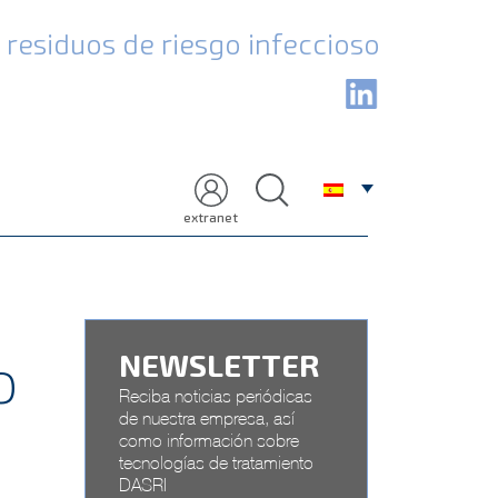
residuos de riesgo infeccioso
extranet
o
NEWSLETTER
Reciba noticias periódicas
de nuestra empresa, así
como información sobre
tecnologías de tratamiento
DASRI