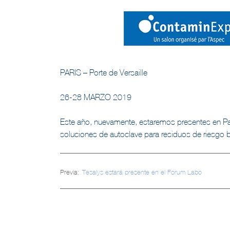
PARIS – Porte de Versaille
26-28 MARZO 2019
Este año, nuevamente, estaremos presentes en Par
soluciones de autoclave para residuos de riesgo 
Navegación
Previa:
Tesalys estará presente en el Forum Labo
de
entradas