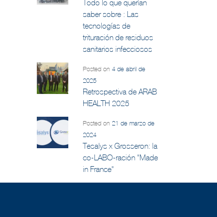
Todo lo que querían
saber sobre : Las
tecnologías de
trituración de residuos
sanitarios infecciosos
Posted on
4 de abril de
2025
Retrospectiva de ARAB
HEALTH 2025
Posted on
21 de marzo de
2024
Tesalys x Grosseron: la
co-LABO-ración "Made
in France"