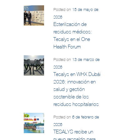
Posted on
15 de mayo de
2026
Esterilización de
residuos médicos:
Tesalys en el One
Health Forum
Posted on
13 de marzo de
2026
Tesalys en WHX Dubái
2026: innovación en
salud y gestión
sostenible de los
residuos hospitalarios
Posted on
6 de febrero de
2026
TESALYS recibe un
nuevo respaldo para