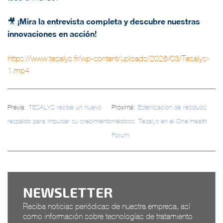
¡Mira la entrevista completa y descubre nuestras
🎥
innovaciones en acción!
https://www.tesalys.fr/wp-content/uploads/2026/03/Tesalys-
1.mp4
Navegación
Previa:
TESALYS recibe un nuevo
Próxima:
Esterilización de residuos
de
respaldo para impulsar su crecimiento
médicos: Tesalys en el One Health
entradas
Forum
NEWSLETTER
Reciba noticias periódicas de nuestra empresa, así
como información sobre tecnologías de tratamiento