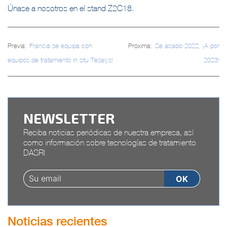
Únase a nosotros en el stand Z2C18.
Navegación
Previa:
Francia se equipa con
Próxima:
Se acabó 2022, ¡A por
de
equipos de tratamiento in situ Tesalys!
2023!
entradas
NEWSLETTER
Reciba noticias periódicas de nuestra empresa, así
como información sobre tecnologías de tratamiento
DASRI
Noticias recientes