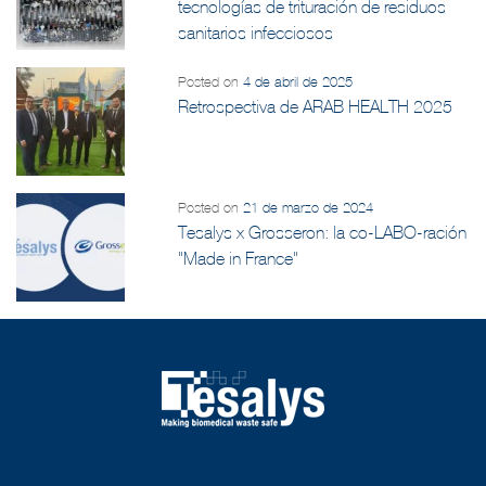
tecnologías de trituración de residuos
sanitarios infecciosos
Posted on
4 de abril de 2025
Retrospectiva de ARAB HEALTH 2025
Posted on
21 de marzo de 2024
Tesalys x Grosseron: la co-LABO-ración
"Made in France"