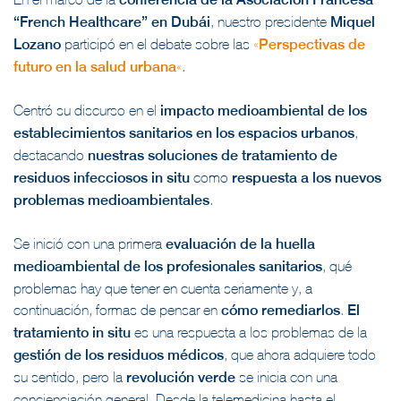
“French Healthcare” en Dubái
, nuestro presidente
Miquel
Lozano
participó en el debate sobre las
«
Perspectivas de
futuro en la salud urbana
«
.
Centró su discurso en el
impacto medioambiental de los
establecimientos sanitarios en los espacios urbanos
,
destacando
nuestras soluciones de tratamiento de
residuos infecciosos in situ
como
respuesta a los nuevos
problemas medioambientales
.
Se inició con una primera
evaluación de la huella
medioambiental de los profesionales sanitarios
, qué
problemas hay que tener en cuenta seriamente y, a
continuación, formas de pensar en
cómo remediarlos
.
El
tratamiento in situ
es una respuesta a los problemas de la
gestión de los residuos médicos
, que ahora adquiere todo
su sentido, pero la
revolución verde
se inicia con una
concienciación general. Desde la telemedicina hasta el