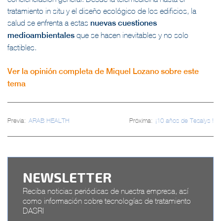
tratamiento in situ y el diseño ecológico de los edificios, la
salud se enfrenta a estas
nuevas cuestiones
medioambientales
que se hacen inevitables y no solo
factibles.
Ver la opinión completa de Miquel Lozano sobre este
tema
Navegación
Previa:
ARAB HEALTH
Próxima:
¡10 años de Tesalys !
de
entradas
NEWSLETTER
Reciba noticias periódicas de nuestra empresa, así
como información sobre tecnologías de tratamiento
DASRI