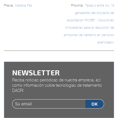
Navegación
Previa:
Medica Fair
Próxima:
Tesalys entre los 19
de
ganadores del proyecto de
entradas
exportación FASEP: «Soluciones
innovadoras para la reducción de
emisiones de carbono en servicios
esenciales»
NEWSLETTER
Reciba noticias periódicas de nuestra empresa, así
como información sobre tecnologías de tratamiento
DASRI