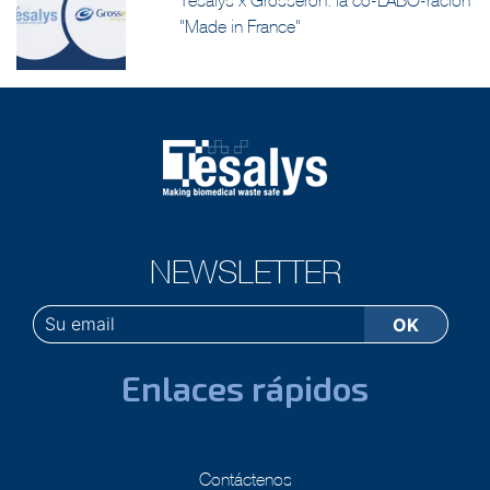
Tesalys x Grosseron: la co-LABO-ración
"Made in France"
NEWSLETTER
Enlaces rápidos
Contáctenos