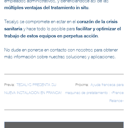
empleados administrativos, y beneficiándose así de las
múltiples ventajas del tratamiento in situ
.
Tesalys se compromete en estar en el
corazón de la crisis
sanitaria
y hace todo lo posible para
facilitar y optimizar el
trabajo de estos equipos en perpetua acción
.
No dude en ponerse en contacto con nosotros para obtener
más información sobre nuestras soluciones y aplicaciones.
Navegación
Previa:
TESALYS PRESENTA SU
Próxima:
Ayuda francesa para
de
NUEVA INSTALACIÓN EN FRANCIA!
maquinas de pretatamiento : «France
entradas
Relance»