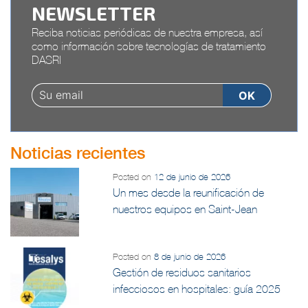
NEWSLETTER
Reciba noticias periódicas de nuestra empresa, así
como información sobre tecnologías de tratamiento
DASRI
Noticias recientes
Posted on
12 de junio de 2026
Un mes desde la reunificación de
nuestros equipos en Saint-Jean
Posted on
8 de junio de 2026
Gestión de residuos sanitarios
infecciosos en hospitales: guía 2025